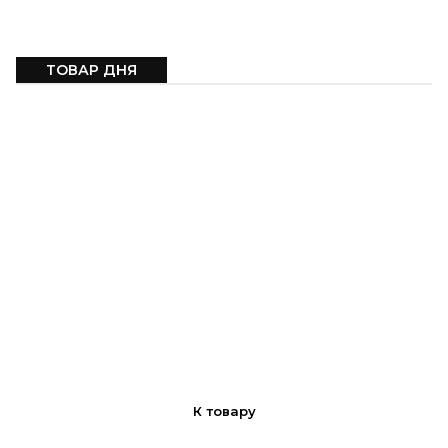
ТОВАР ДНЯ
ТОВАР ДНЯ
Подшипник 608 (размеры 8х22х7)
К товару