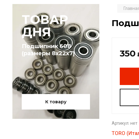
Главна
ТОВАР
Подши
ДНЯ
Подшипник 608
350
(размеры 8х22х7)
К товару
Артикул:
нет
TORO (Ита