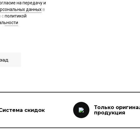
огласие на передачу и
ерсональных данных
в
и с
политикой
альности
зад
Только оригина
Система скидок
продукция