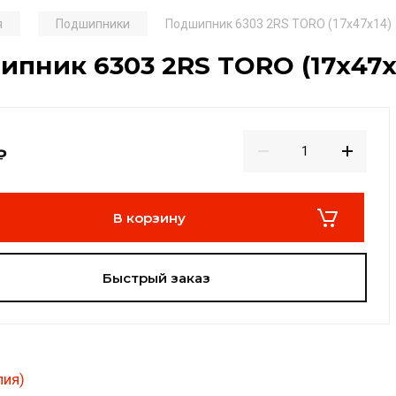
я
Подшипники
Подшипник 6303 2RS TORO (17х47х14)
пник 6303 2RS TORO (17х47х
₽
В корзину
Быстрый заказ
лия)